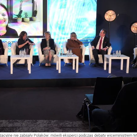
izacyjne nie zabijały Polaków: mówili eksperci podczas debaty wiceministrem 