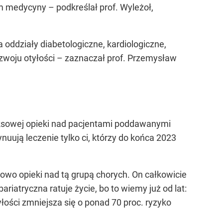
m medycyny – podkreślał prof. Wyleżoł,
a oddziały diabetologiczne, kardiologiczne,
ozwoju otyłości – zaznaczał prof. Przemysław
eksowej opieki nad pacjentami poddawanymi
nuują leczenie tylko ci, którzy do końca 2023
nowo opieki nad tą grupą chorych. On całkowicie
riatryczna ratuje życie, bo to wiemy już od lat:
łości zmniejsza się o ponad 70 proc. ryzyko