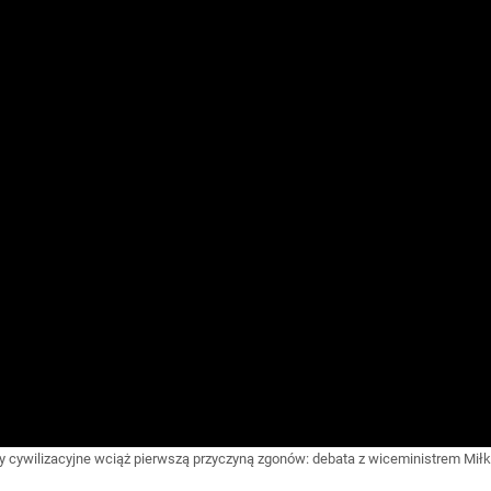
y cywilizacyjne wciąż pierwszą przyczyną zgonów: debata z wiceministrem Mi