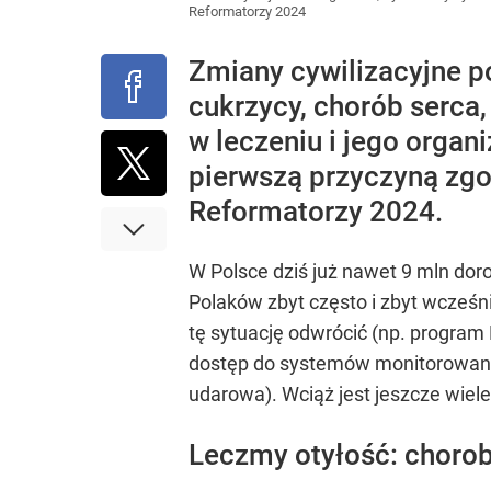
Reformatorzy 2024
Zmiany cywilizacyjne po
cukrzycy, chorób serca,
w leczeniu i jego organ
pierwszą przyczyną zgo
Reformatorzy 2024.
W Polsce dziś już nawet 9 mln dor
Polaków zbyt często i zbyt wcześn
tę sytuację odwrócić (np. progra
dostęp do systemów monitorowania g
udarowa). Wciąż jest jeszcze wiel
Leczmy otyłość: choro