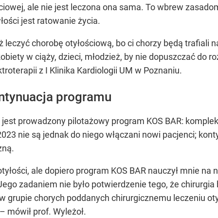
ciowej, ale nie jest leczona ona sama. To wbrew zasado
łości jest ratowanie życia.
 leczyć chorobę otyłościową, bo ci chorzy będą trafiali n
iety w ciąży, dzieci, młodzież, by nie dopuszczać do r
roterapii z I Klinika Kardiologii UM w Poznaniu.
ntynuacja programu
r. jest prowadzony pilotażowy program KOS BAR: kompl
2023 nie są jednak do niego włączani nowi pacjenci; konty
zną.
 otyłości, ale dopiero program KOS BAR nauczył mnie na 
ego zadaniem nie było potwierdzenie tego, że chirurgia ba
 w grupie chorych poddanych chirurgicznemu leczeniu oty
– mówił prof. Wyleżoł.