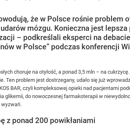
wodują, że w Polsce rośnie problem ot
 udarów mózgu. Konieczna jest lepsza p
izacji – podkreślali eksperci na debaci
nów w Polsce” podczas konferencji Wi
osłych choruje na otyłość, a ponad 3,5 mln – na cukrzyc
ie. Ten problem jest dostrzegany, udało się już wprowad
m KOS BAR, czyli kompleksowej opieki nad pacjentami p
likemii, do nowoczesnej farmakoterapii w niewydolności 
e wyzwań.
bę z ponad 200 powikłaniami