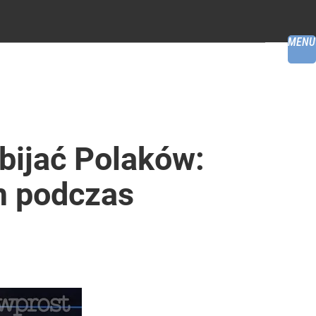
MENU
bijać Polaków:
m podczas