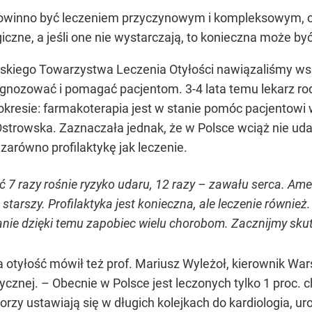
ci powinno być leczeniem przyczynowym i kompleksowym
czne, a jeśli one nie wystarczają, to konieczna może być
Polskiego Towarzystwa Leczenia Otyłości nawiązaliśmy
gnozować i pomagać pacjentom. 3-4 lata temu lekarz rodz
resie: farmakoterapia jest w stanie pomóc pacjentowi
Ostrowska. Zaznaczała jednak, że w Polsce wciąż nie ud
zarówno profilaktykę jak leczenie.
ć 7 razy rośnie ryzyko udaru, 12 razy – zawału serca. Ame
at starszy. Profilaktyka jest konieczna, ale leczenie rów
nie dzięki temu zapobiec wielu chorobom. Zacznijmy skut
na otyłość mówił też prof. Mariusz Wyleżoł, kierownik
trycznej. – Obecnie w Polsce jest leczonych tylko 1 proc.
rzy ustawiają się w długich kolejkach do kardiologia, uro