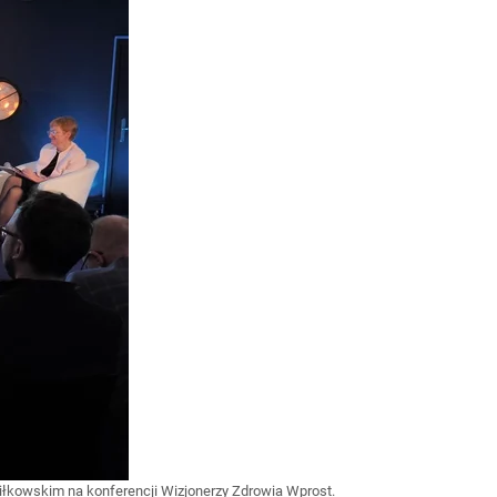
Miłkowskim na konferencji Wizjonerzy Zdrowia Wprost.