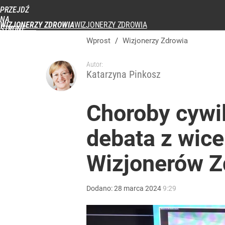
PRZEJDŹ
Udostępnij
NA
WIZJONERZY ZDROWIA
STRONĘ
GŁÓWNĄ
Wprost
/
Wizjonerzy Zdrowia
WPROST.PL
Autor:
Katarzyna Pinkosz
Choroby cywil
debata z wic
Wizjonerów Z
Dodano:
28
marca
2024
9:29