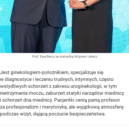
Prof. Ewa Barcz ze statuetką Wizjoner Lekarz
Jest ginekologiem-położnikiem, specjalizuje się
w diagnostyce i leczeniu trudnych, intymnych, często
wstydliwych schorzeń z zakresu uroginekologii, w tym
nietrzymania moczu, zaburzeń statyki narządów miednicy
i schorzeń dna miednicy. Pacjentki cenią panią profesor
za profesjonalizm i merytorykę, ale wyjątkową atmosferę
podczas wizyt, dającą poczucie bezpieczeństwa.