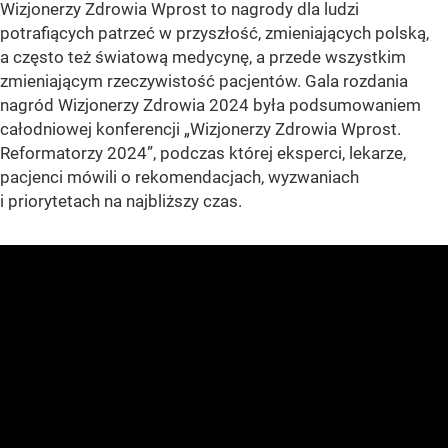
Wizjonerzy Zdrowia Wprost to nagrody dla ludzi
potrafiących patrzeć w przyszłość, zmieniających polską,
a często też światową medycynę, a przede wszystkim
zmieniającym rzeczywistość pacjentów. Gala rozdania
nagród Wizjonerzy Zdrowia 2024 była podsumowaniem
całodniowej konferencji „Wizjonerzy Zdrowia Wprost.
Reformatorzy 2024”, podczas której eksperci, lekarze,
pacjenci mówili o rekomendacjach, wyzwaniach
i priorytetach na najbliższy czas.