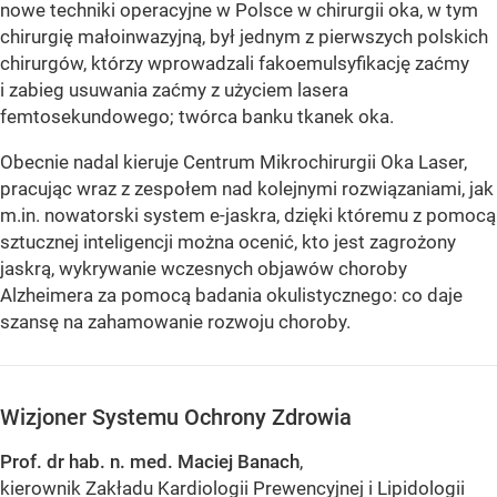
nowe techniki operacyjne w Polsce w chirurgii oka, w tym
chirurgię małoinwazyjną, był jednym z pierwszych polskich
chirurgów, którzy wprowadzali fakoemulsyfikację zaćmy
i zabieg usuwania zaćmy z użyciem lasera
femtosekundowego; twórca banku tkanek oka.
Obecnie nadal kieruje Centrum Mikrochirurgii Oka Laser,
pracując wraz z zespołem nad kolejnymi rozwiązaniami, jak
m.in. nowatorski system e-jaskra, dzięki któremu z pomocą
sztucznej inteligencji można ocenić, kto jest zagrożony
jaskrą, wykrywanie wczesnych objawów choroby
Alzheimera za pomocą badania okulistycznego: co daje
szansę na zahamowanie rozwoju choroby.
Wizjoner Systemu Ochrony Zdrowia
Prof. dr hab. n. med. Maciej Banach
,
kierownik Zakładu Kardiologii Prewencyjnej i Lipidologii