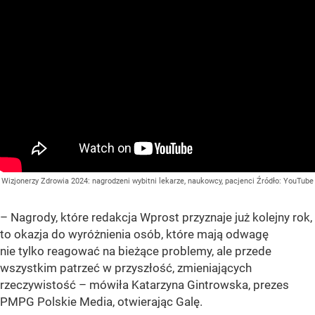
Wizjonerzy Zdrowia 2024: nagrodzeni wybitni lekarze, naukowcy, pacjenci
Źródło:
YouTube
– Nagrody, które redakcja Wprost przyznaje już kolejny rok,
to okazja do wyróżnienia osób, które mają odwagę
nie tylko reagować na bieżące problemy, ale przede
wszystkim patrzeć w przyszłość, zmieniających
rzeczywistość – mówiła Katarzyna Gintrowska, prezes
PMPG Polskie Media, otwierając Galę.