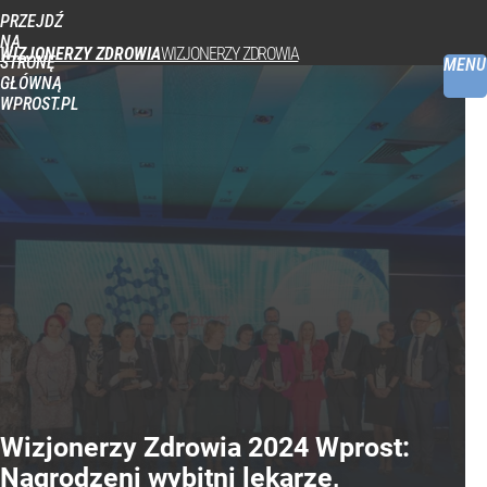
PRZEJDŹ
NA
WIZJONERZY ZDROWIA
STRONĘ
MENU
GŁÓWNĄ
WPROST.PL
Wizjonerzy Zdrowia 2024 Wprost:
Nagrodzeni wybitni lekarze,