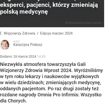
eksperci, pacjenci, którzy zmieniają
polską medycynę
Laureaci nagrody Wizjonerzy Zdrowia Wprost 2024
Źródło:
Piotr
Woźniakiewicz/Ars Lumen
Wizjonerzy Zdrowia
/
Edycja marzec 2024
Autor:
Katarzyna Pinkosz
Dodano:
26
marca
2024
14:45
Niezwykła atmosfera towarzyszyła Gali
Wizjonerzy Zdrowia Wprost 2024. Wyróżniliśmy
w tym roku lekarzy i naukowców wyjątkowych
w wielu dziedzinach; zmieniających medycynę,
oddanych pacjentom. Po raz drugi zostały też
rozdane nagrody Omnia Pro Infirmis: Wszystko
dla Chorych.