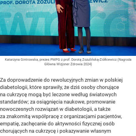
Katarzyna Gintrowska, prezes PMPG z prof. Dorotą Zozulińską-Ziółkiewicz (Nagroda
Główna Wizjoner Zdrowia 2024)
Za doprowadzenie do rewolucyjnych zmian w polskiej
diabetologii, które sprawiły, że dziś osoby chorujące
na cukrzycę mogą być leczone według światowych
standardów; za osiągnięcia naukowe, promowanie
nowoczesnych rozwiązań w diabetologii, a także
za znakomitą współpracę z organizacjami pacjentów,
empatię, zachęcanie do aktywności fizycznej osób
chorujących na cukrzycę i pokazywanie własnym